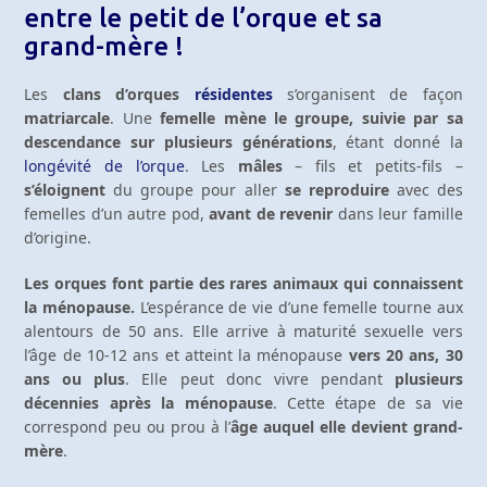
entre le petit de l’orque et sa
grand-mère !
Les
clans d’orques
résidentes
s’organisent de façon
matriarcale
. Une
femelle mène le groupe, suivie par sa
descendance sur plusieurs générations
, étant donné la
longévité de l’orque
. Les
mâles
– fils et petits-fils –
s’éloignent
du groupe pour aller
se reproduire
avec des
femelles d’un autre pod,
avant de revenir
dans leur famille
d’origine.
Les orques font partie des rares animaux qui connaissent
la ménopause.
L’espérance de vie d’une femelle tourne aux
alentours de 50 ans. Elle arrive à maturité sexuelle vers
l’âge de 10-12 ans et atteint la ménopause
vers 20 ans, 30
ans ou plus
. Elle peut donc vivre pendant
plusieurs
décennies après la ménopause
. Cette étape de sa vie
correspond peu ou prou à l’
âge auquel elle devient grand-
mère
.