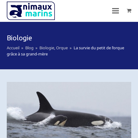
Biologie
Accueil
»
Blog
»
Biologie
,
Orque
»
La survie du petit de l’orque
grâce à sa grand-mère