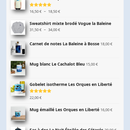
Plage
–
Note
16,50
5.00
€
18,50
€
sur 5
de
prix :
Sweatshirt mixte brodé Vogue la Baleine
16,50 €
Plage
–
31,50
€
34,00
€
à
de
18,50 €
prix :
Carnet de notes La Baleine à Bosse
18,00
€
31,50 €
à
34,00 €
Mug blanc Le Cachalot Bleu
15,00
€
Gobelet isotherme Les Orques en Liberté
Note
22,00
5.00
€
sur 5
Mug émaillé Les Orques en Liberté
16,00
€
Sac à dos La Nuit Étoilée des Cétacés