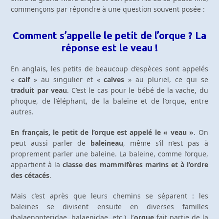
commençons par répondre à une question souvent posée :
Comment s’appelle le petit de l’orque ? La
réponse est le veau !
En anglais, les petits de beaucoup d’espèces sont appelés
«
calf
» au singulier et «
calves
» au pluriel, ce qui se
traduit par veau
. C’est le cas pour le bébé de la vache, du
phoque, de l’éléphant, de la baleine et de l’orque, entre
autres.
En français, le petit de l’orque est appelé le « veau »
. On
peut aussi parler de
baleineau
, même s’il n’est pas à
proprement parler une baleine. La baleine, comme l’orque,
appartient à la
classe des mammifères marins et à l’ordre
des cétacés
.
Mais c’est après que leurs chemins se séparent : les
baleines se divisent ensuite en diverses familles
(balaenopteridae, balaenidae, etc.), l’
orque
fait partie de la