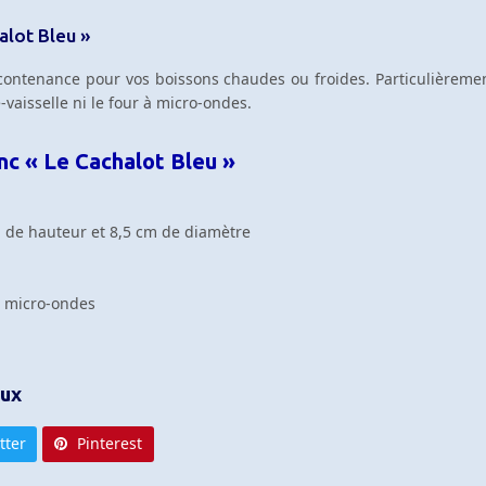
alot Bleu »
ntenance pour vos boissons chaudes ou froides. Particulièrement 
e-vaisselle ni le four à micro-ondes.
nc « Le Cachalot Bleu »
m de hauteur et 8,5 cm de diamètre
le micro-ondes
aux
tter
Pinterest