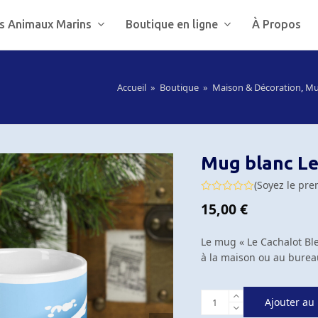
s Animaux Marins
Boutique en ligne
À Propos
Accueil
»
Boutique
»
Maison & Décoration
,
Mu
Mug blanc Le
(
Soyez le pre
Note
15,00
€
0
sur
5
Le mug « Le Cachalot Bl
à la maison ou au burea
quantité
Ajouter au
de