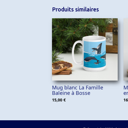
Produits similaires
AJOUTER AU PANIER
Mug blanc La Famille
M
Baleine à Bosse
e
15,00
€
16