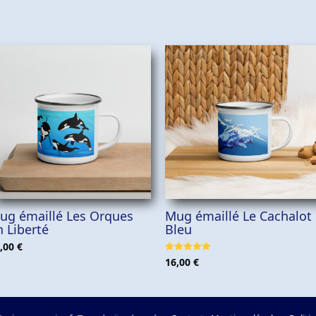
AJOUTER AU PANIER
AJOUTER AU PANIER
ug émaillé Les Orques
Mug émaillé Le Cachalot
n Liberté
Bleu
,00
€
Note
5.00
16,00
€
sur 5