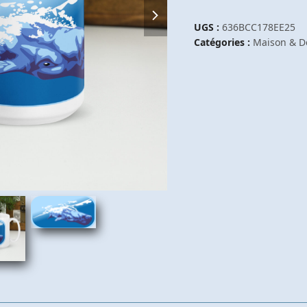
next
Mug
slide
blanc
UGS :
636BCC178EE25
Le
Catégories :
Maison & D
Cachalot
Bleu