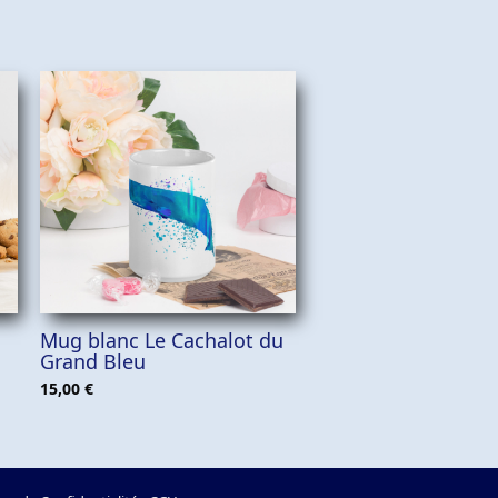
AJOUTER AU PANIER
Mug blanc Le Cachalot du
Grand Bleu
15,00
€