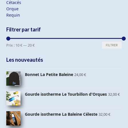
Cétacés
Orque
Requin
Filtrer par tarif
Prix
Prix
Prix :
10 €
—
20 €
FILTRER
min
max
Les nouveautés
Bonnet La Petite Baleine
24,00
€
Gourde isotherme Le Tourbillon d'Orques
32,00
€
Gourde isotherme La Baleine Céleste
32,00
€