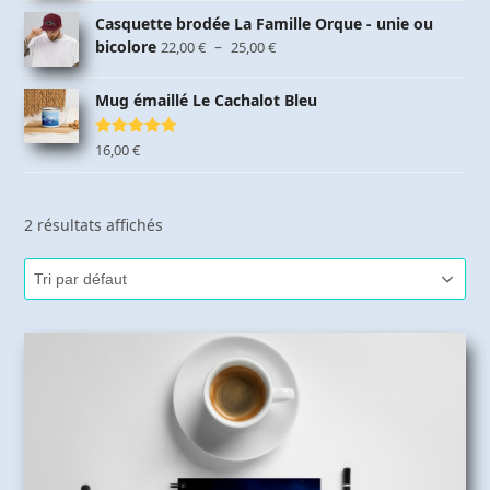
Casquette brodée La Famille Orque - unie ou
Plage
bicolore
–
22,00
€
25,00
€
de
prix :
Mug émaillé Le Cachalot Bleu
22,00 €
à
Note
16,00
5.00
€
25,00 €
sur 5
2 résultats affichés