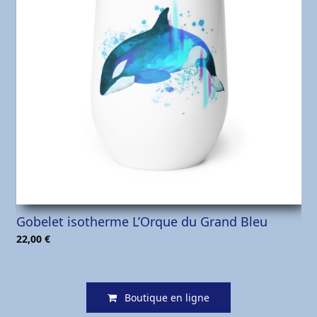
Next
Previ
Slide
Slide
Gobelet isotherme L’Orque du Grand Bleu
22,00
€
Boutique en ligne