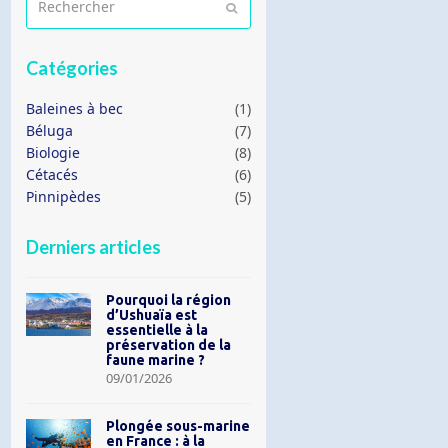
Envoyer
Catégories
Baleines à bec
(1)
Béluga
(7)
Biologie
(8)
Cétacés
(6)
Pinnipèdes
(5)
Derniers articles
Pourquoi la région
d’Ushuaïa est
essentielle à la
préservation de la
faune marine ?
09/01/2026
Plongée sous-marine
en France : à la