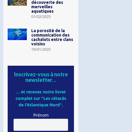
découverte des
merveilles
aquatiques
01/02/2025
La porosité de la
communication des
cachalots entre clans
voisins
19/01/2025
Inscrivez-vous à notre
newsletter…
... et recevez notre livret
complet sur "Les cétacés
de l'Atlantique Nord".
Prénom