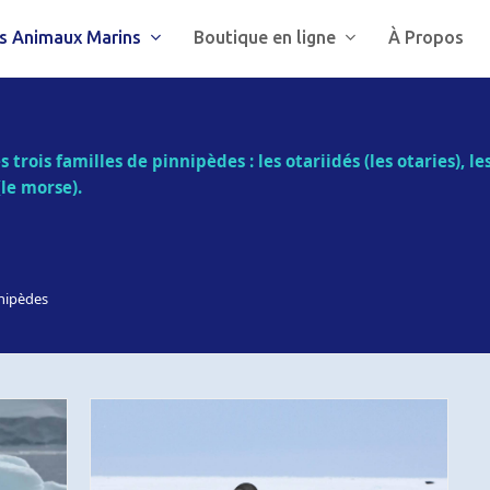
s Animaux Marins
Boutique en ligne
À Propos
 trois familles de pinnipèdes : les otariidés (les otaries), l
le morse).
nipèdes