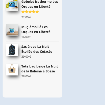
Gobelet isotherme Les
Orques en Liberté
Note
22,00
5.00
€
sur 5
Mug émaillé Les
Orques en Liberté
16,00
€
Sac à dos La Nuit
Étoilée des Cétacés
39,00
€
Tote bag beige La Nuit
de la Baleine à Bosse
28,00
€