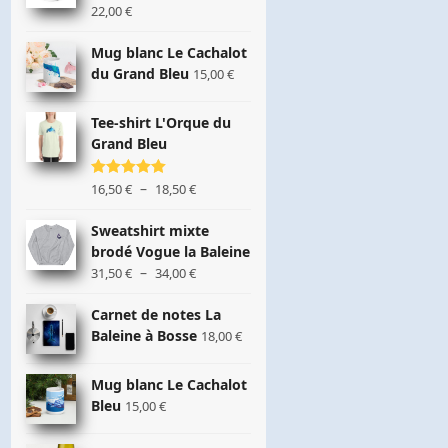
22,00
€
Mug blanc Le Cachalot
du Grand Bleu
15,00
€
Tee-shirt L'Orque du
Grand Bleu
Plage
–
Note
16,50
5.00
€
18,50
€
sur 5
de
prix :
Sweatshirt mixte
16,50 €
brodé Vogue la Baleine
à
Plage
–
31,50
€
34,00
€
18,50 €
de
prix :
Carnet de notes La
31,50 €
Baleine à Bosse
18,00
€
à
34,00 €
Mug blanc Le Cachalot
Bleu
15,00
€