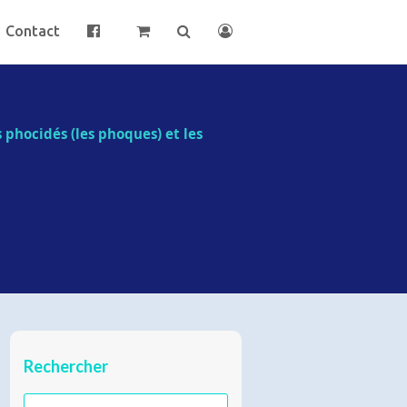
Contact
es phocidés (les phoques) et les
Rechercher
Rechercher