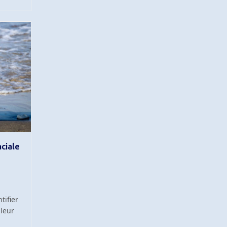
aciale
tifier
 leur