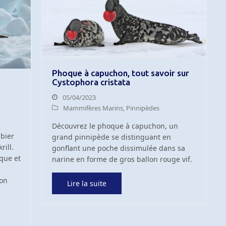
Phoque à capuchon, tout savoir sur
Cystophora cristata
05/04/2023
Mammifères Marins
,
Pinnipèdes
Découvrez le phoque à capuchon, un
abier
grand pinnipède se distinguant en
rill.
gonflant une poche dissimulée dans sa
ique et
narine en forme de gros ballon rouge vif.
ion
Lire la suite