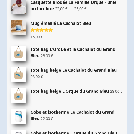
Casquette brodée La Famille Orque - unie
Plage
ou bicolore
–
22,00
€
25,00
€
de
prix :
Mug émaillé Le Cachalot Bleu
22,00 €
à
Note
16,00
5.00
€
25,00 €
sur 5
Tote bag L'Orque et le Cachalot du Grand
Bleu
28,00
€
Tote bag beige Le Cachalot du Grand Bleu
28,00
€
Tote bag beige L'Orque du Grand Bleu
28,00
€
Gobelet isotherme Le Cachalot du Grand
Bleu
22,00
€
Gobelet isotherme L'Orque du Grand Bleu