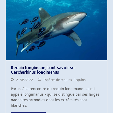
Requin longimane, tout savoir sur
Carcharhinus longimanus
21/05/2022
Espèces de requins
,
Requins
Partez à la rencontre du requin longimane - aussi
appelé longimanus - qui se distingue par ses larges
nageoires arrondies dont les extrémités sont
blanches.