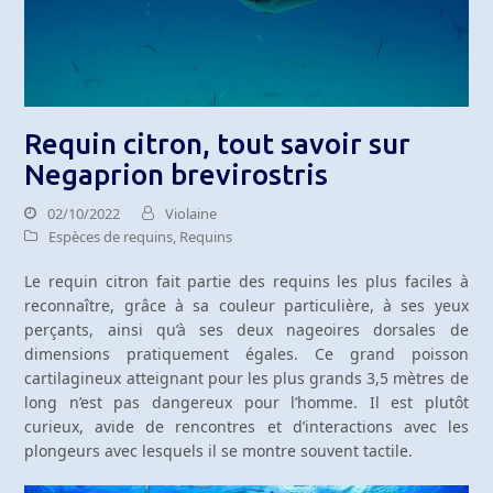
Requin citron, tout savoir sur
Negaprion brevirostris
02/10/2022
Violaine
Espèces de requins
,
Requins
Le requin citron fait partie des requins les plus faciles à
reconnaître, grâce à sa couleur particulière, à ses yeux
perçants, ainsi qu’à ses deux nageoires dorsales de
dimensions pratiquement égales. Ce grand poisson
cartilagineux atteignant pour les plus grands 3,5 mètres de
long n’est pas dangereux pour l’homme. Il est plutôt
curieux, avide de rencontres et d’interactions avec les
plongeurs avec lesquels il se montre souvent tactile.