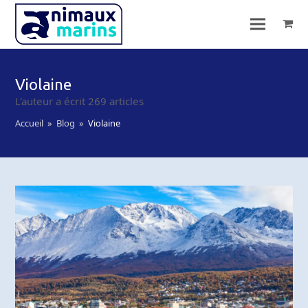
Violaine
L'auteur a écrit 269 articles
Accueil
»
Blog
»
Violaine