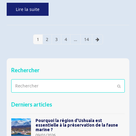
Lire la suite
1
2
3
4
…
14
Page
Page
Page
Page
Page
Suivant
Rechercher
Rechercher
Envoyer
Derniers articles
Pourquoi la région d’Ushuaïa est
essentielle à la préservation de la faune
marine ?
09/01/2026