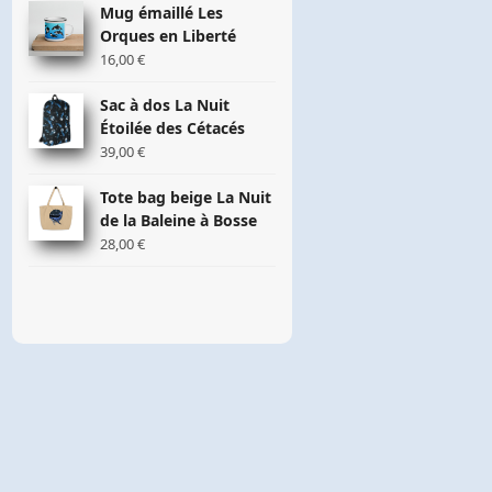
Mug émaillé Les
Orques en Liberté
16,00
€
Sac à dos La Nuit
Étoilée des Cétacés
39,00
€
Tote bag beige La Nuit
de la Baleine à Bosse
28,00
€