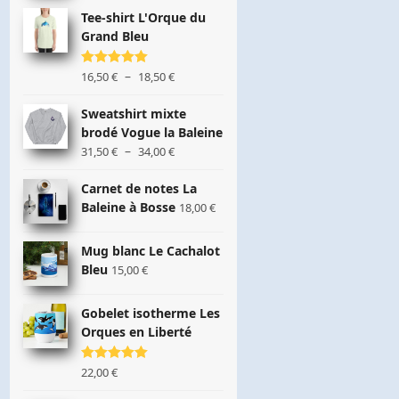
Tee-shirt L'Orque du
Grand Bleu
Plage
–
Note
16,50
5.00
€
18,50
€
sur 5
de
prix :
Sweatshirt mixte
16,50 €
brodé Vogue la Baleine
à
Plage
–
31,50
€
34,00
€
18,50 €
de
prix :
Carnet de notes La
31,50 €
Baleine à Bosse
18,00
€
à
34,00 €
Mug blanc Le Cachalot
Bleu
15,00
€
Gobelet isotherme Les
Orques en Liberté
Note
22,00
5.00
€
sur 5