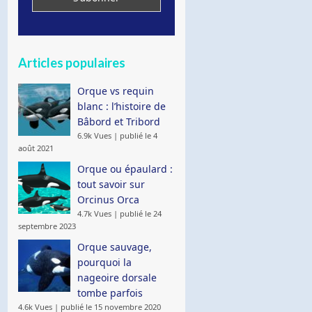
Articles populaires
Orque vs requin
blanc : l’histoire de
Bâbord et Tribord
6.9k Vues
|
publié le 4
août 2021
Orque ou épaulard :
tout savoir sur
Orcinus Orca
4.7k Vues
|
publié le 24
septembre 2023
Orque sauvage,
pourquoi la
nageoire dorsale
tombe parfois
4.6k Vues
|
publié le 15 novembre 2020