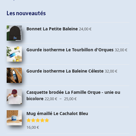
Les nouveautés
Bonnet La Petite Baleine
24,00
€
Gourde isotherme Le Tourbillon d'Orques
32,00
€
Gourde isotherme La Baleine Céleste
32,00
€
Casquette brodée La Famille Orque - unie ou
Plage
bicolore
–
22,00
€
25,00
€
de
prix :
Mug émaillé Le Cachalot Bleu
22,00 €
à
Note
16,00
5.00
€
25,00 €
sur 5