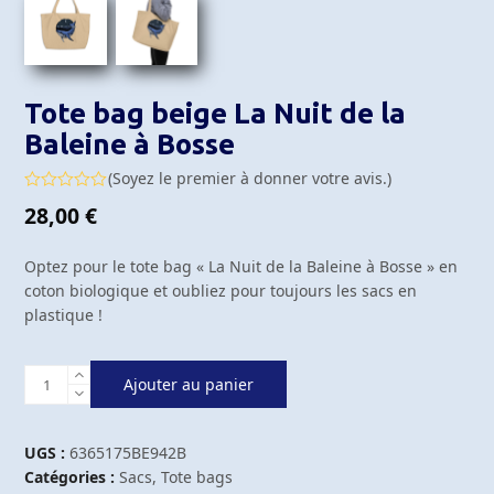
Tote bag beige La Nuit de la
Baleine à Bosse
(
Soyez le premier à donner votre avis.
)
Note
28,00
€
0
sur
5
Optez pour le tote bag « La Nuit de la Baleine à Bosse » en
coton biologique et oubliez pour toujours les sacs en
plastique !
quantité
Ajouter au panier
de
Tote
bag
UGS :
6365175BE942B
beige
Catégories :
Sacs
,
Tote bags