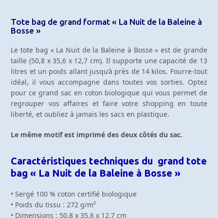
La
Nuit
Tote bag de grand format « La Nuit de la Baleine à
de
Bosse »
la
Baleine
Le tote bag « La Nuit de la Baleine à Bosse » est de grande
à
taille (50,8 x 35,6 x 12,7 cm). Il supporte une capacité de 13
Bosse
litres et un poids allant jusqu’à près de 14 kilos. Fourre-tout
idéal, il vous accompagne dans toutes vos sorties. Optez
pour ce grand sac en coton biologique qui vous permet de
regrouper vos affaires et faire votre shopping en toute
liberté, et oubliez à jamais les sacs en plastique.
Le même motif est imprimé des deux côtés du sac.
Caractéristiques techniques du grand tote
bag « La Nuit de la Baleine à Bosse »
• Sergé 100 % coton certifié biologique
• Poids du tissu : 272 g/m²
• Dimensions : 50,8 x 35,6 x 12,7 cm