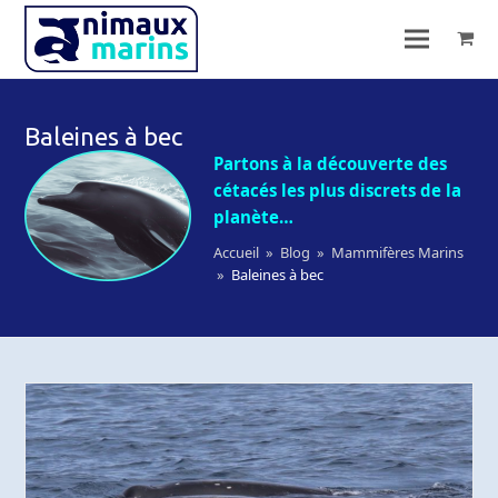
Baleines à bec
Partons à la découverte des
cétacés les plus discrets de la
planète…
Accueil
»
Blog
»
Mammifères Marins
»
Baleines à bec