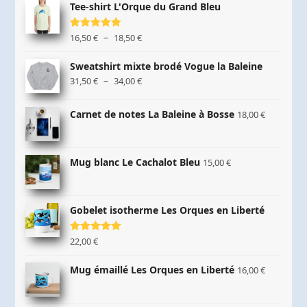
Tee-shirt L'Orque du Grand Bleu
Plage
–
Note
16,50
5.00
€
18,50
€
sur 5
de
prix :
Sweatshirt mixte brodé Vogue la Baleine
16,50 €
Plage
–
31,50
€
34,00
€
à
de
18,50 €
prix :
Carnet de notes La Baleine à Bosse
18,00
€
31,50 €
à
34,00 €
Mug blanc Le Cachalot Bleu
15,00
€
Gobelet isotherme Les Orques en Liberté
Note
22,00
5.00
€
sur 5
Mug émaillé Les Orques en Liberté
16,00
€