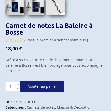
Carnet de notes La Baleine à
Bosse
(
Soyez le premier à donner votre avis.
)
Note
18,00
€
0
sur
5
Grâce à sa couverture rigide, le carnet de notes « La
Baleine à Bosse » est bien protégé pour vous accompagner
partout !
quantité
Ajouter au panier
de
Carnet
de
UGS :
636FAF4C11032
notes
Catégories :
Carnets de notes
,
Maison & Décoration