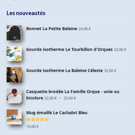
Les nouveautés
Bonnet La Petite Baleine
24,00
€
Gourde isotherme Le Tourbillon d'Orques
32,00
€
Gourde isotherme La Baleine Céleste
32,00
€
Casquette brodée La Famille Orque - unie ou
Plage
bicolore
–
22,00
€
25,00
€
de
prix :
Mug émaillé Le Cachalot Bleu
22,00 €
à
Note
16,00
5.00
€
25,00 €
sur 5