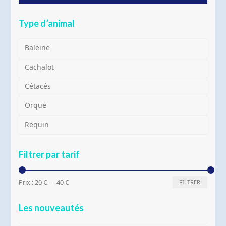
Type d’animal
Baleine
Cachalot
Cétacés
Orque
Requin
Filtrer par tarif
Prix
Prix
Prix :
20 €
—
40 €
FILTRER
min
max
Les nouveautés