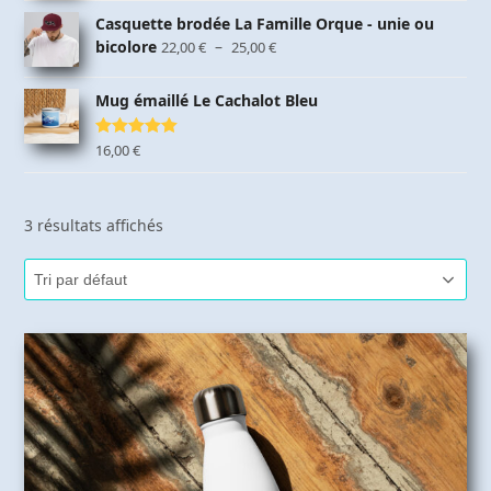
Casquette brodée La Famille Orque - unie ou
Plage
bicolore
–
22,00
€
25,00
€
de
prix :
Mug émaillé Le Cachalot Bleu
22,00 €
à
Note
16,00
5.00
€
25,00 €
sur 5
3 résultats affichés