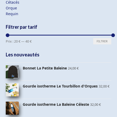
Cétacés
Orque
Requin
Filtrer par tarif
Prix
Prix
Prix :
20 €
—
40 €
FILTRER
min
max
Les nouveautés
Bonnet La Petite Baleine
24,00
€
Gourde isotherme Le Tourbillon d'Orques
32,00
€
Gourde isotherme La Baleine Céleste
32,00
€