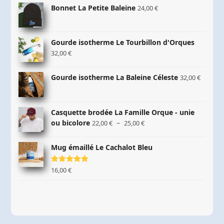
Bonnet La Petite Baleine
24,00
€
Gourde isotherme Le Tourbillon d'Orques
32,00
€
Gourde isotherme La Baleine Céleste
32,00
€
Casquette brodée La Famille Orque - unie
Plage
ou bicolore
–
22,00
€
25,00
€
de
prix :
Mug émaillé Le Cachalot Bleu
22,00 €
à
Note
16,00
5.00
€
25,00 €
sur 5