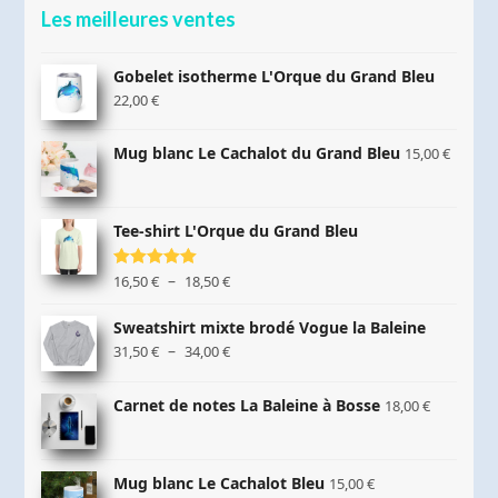
Les meilleures ventes
Gobelet isotherme L'Orque du Grand Bleu
22,00
€
Mug blanc Le Cachalot du Grand Bleu
15,00
€
Tee-shirt L'Orque du Grand Bleu
Plage
–
Note
16,50
5.00
€
18,50
€
sur 5
de
prix :
Sweatshirt mixte brodé Vogue la Baleine
16,50 €
Plage
–
31,50
€
34,00
€
à
de
18,50 €
prix :
Carnet de notes La Baleine à Bosse
18,00
€
31,50 €
à
34,00 €
Mug blanc Le Cachalot Bleu
15,00
€