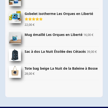
Gobelet isotherme Les Orques en Liberté
Note
22,00
5.00
€
sur 5
Mug émaillé Les Orques en Liberté
16,00
€
Sac à dos La Nuit Étoilée des Cétacés
39,00
€
Tote bag beige La Nuit de la Baleine à Bosse
28,00
€