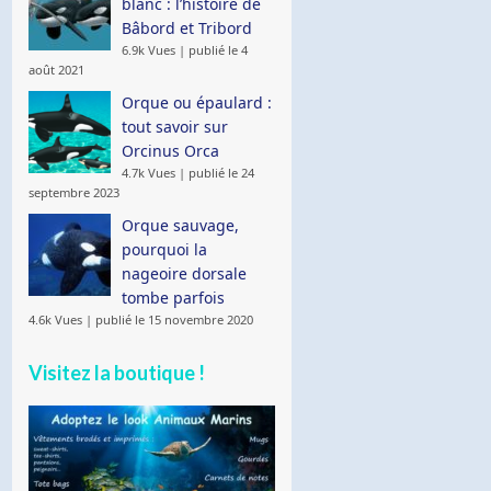
blanc : l’histoire de
Bâbord et Tribord
6.9k Vues
|
publié le 4
août 2021
Orque ou épaulard :
tout savoir sur
Orcinus Orca
4.7k Vues
|
publié le 24
septembre 2023
Orque sauvage,
pourquoi la
nageoire dorsale
tombe parfois
4.6k Vues
|
publié le 15 novembre 2020
Visitez la boutique !