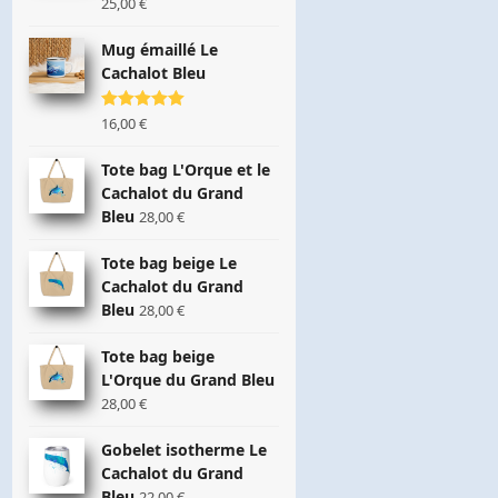
Plage
25,00
€
de
prix :
Mug émaillé Le
22,00 €
Cachalot Bleu
à
25,00 €
Note
16,00
5.00
€
sur 5
Tote bag L'Orque et le
Cachalot du Grand
Bleu
28,00
€
Tote bag beige Le
Cachalot du Grand
Bleu
28,00
€
Tote bag beige
L'Orque du Grand Bleu
28,00
€
Gobelet isotherme Le
Cachalot du Grand
Bleu
22,00
€