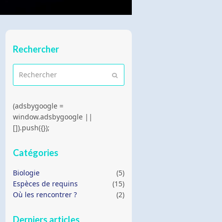
Rechercher
Rechercher
Envoyer
(adsbygoogle =
window.adsbygoogle ||
[]).push({});
Catégories
Biologie
(5)
Espèces de requins
(15)
Où les rencontrer ?
(2)
Derniers articles