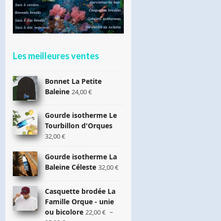
Les meilleures ventes
Bonnet La Petite
Baleine
24,00
€
Gourde isotherme Le
Tourbillon d'Orques
32,00
€
Gourde isotherme La
Baleine Céleste
32,00
€
Casquette brodée La
Famille Orque - unie
ou bicolore
–
22,00
€