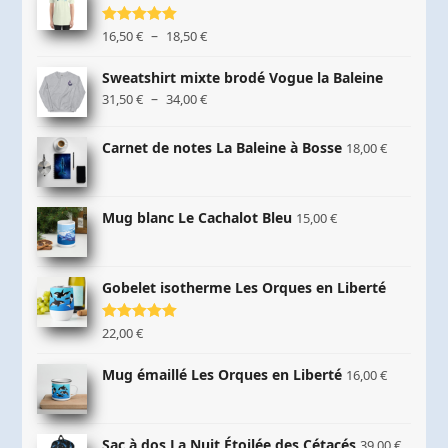
Plage
–
Note
16,50
5.00
€
18,50
€
sur 5
de
prix :
Sweatshirt mixte brodé Vogue la Baleine
16,50 €
Plage
–
31,50
€
34,00
€
à
de
18,50 €
prix :
Carnet de notes La Baleine à Bosse
18,00
€
31,50 €
à
34,00 €
Mug blanc Le Cachalot Bleu
15,00
€
Gobelet isotherme Les Orques en Liberté
Note
22,00
5.00
€
sur 5
Mug émaillé Les Orques en Liberté
16,00
€
Sac à dos La Nuit Étoilée des Cétacés
39,00
€