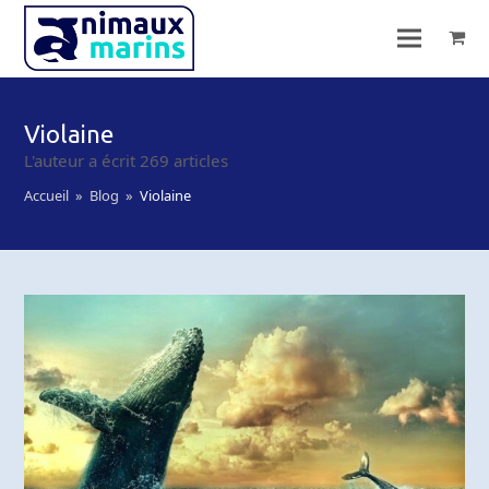
Violaine
L'auteur a écrit 269 articles
Accueil
»
Blog
»
Violaine