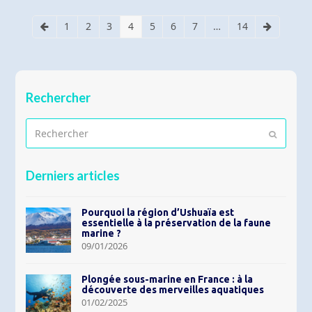
1
2
3
4
5
6
7
…
14
Précédent
Page
Page
Page
Page
Page
Page
Page
Page
Suivant
Rechercher
Rechercher
Envoyer
Derniers articles
Pourquoi la région d’Ushuaïa est
essentielle à la préservation de la faune
marine ?
09/01/2026
Plongée sous-marine en France : à la
découverte des merveilles aquatiques
01/02/2025