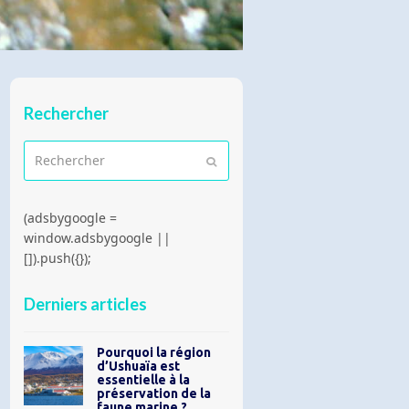
Rechercher
Rechercher
Envoyer
(adsbygoogle =
window.adsbygoogle ||
[]).push({});
Derniers articles
Pourquoi la région
d’Ushuaïa est
essentielle à la
préservation de la
faune marine ?