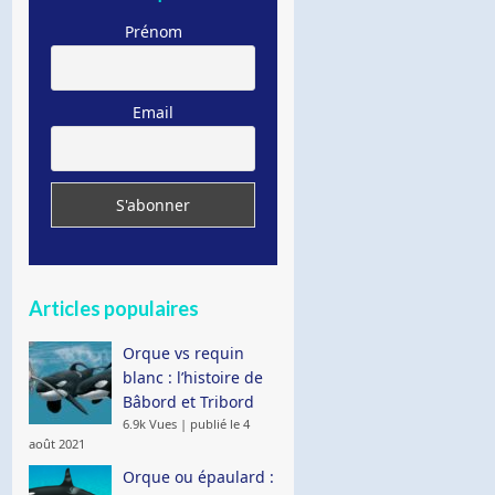
Prénom
Email
Articles populaires
Orque vs requin
blanc : l’histoire de
Bâbord et Tribord
6.9k Vues
|
publié le 4
août 2021
Orque ou épaulard :