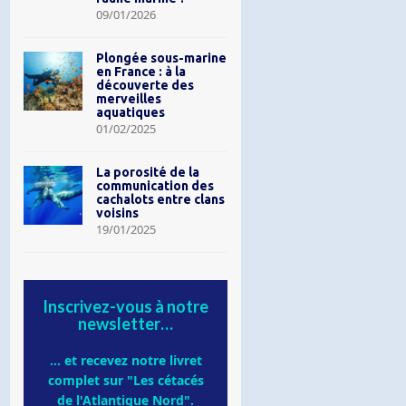
09/01/2026
Plongée sous-marine
en France : à la
découverte des
merveilles
aquatiques
01/02/2025
La porosité de la
communication des
cachalots entre clans
voisins
19/01/2025
Inscrivez-vous à notre
newsletter…
... et recevez notre livret
complet sur "Les cétacés
de l'Atlantique Nord".