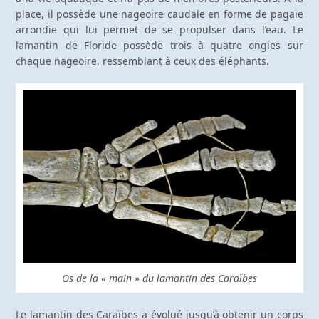
place, il possède une nageoire caudale en forme de pagaie
arrondie qui lui permet de se propulser dans l’eau. Le
lamantin de Floride possède trois à quatre ongles sur
chaque nageoire, ressemblant à ceux des éléphants.
Os de la « main » du lamantin des Caraïbes
Le lamantin des Caraïbes a évolué jusqu’à obtenir un corps