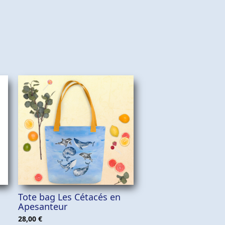
Ce
CHOIX DES OPTIONS
Tote bag Les Cétacés en
produit
Apesanteur
a
28,00
€
plusieurs