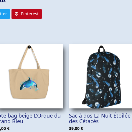
aux
tter
Pinterest
AJOUTER AU PANIER
AJOUTER AU PANIER
ote bag beige L’Orque du
Sac à dos La Nuit Étoilée
rand Bleu
des Cétacés
,00
€
39,00
€