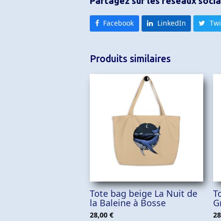
Partagez sur les réseaux soci
Facebook
LinkedIn
Twi
Produits similaires
AJOUTER AU PANIER
Tote bag beige La Nuit de
T
la Baleine à Bosse
G
28,00
€
28