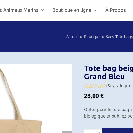
s Animaux Marins
Boutique en ligne
À Propos
Accueil
»
Boutique
»
Sacs
,
Tote bags
Tote bag bei
Grand Bleu
(
Soyez le pre
Note
28,00
€
0
sur
5
Optez pour le tote bag «
biologique et oubliez po
quantité