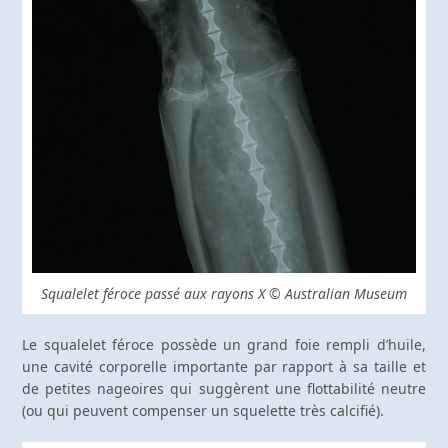
Squalelet féroce passé aux rayons X © Australian Museum
Le squalelet féroce possède un grand foie rempli d’huile,
une cavité corporelle importante par rapport à sa taille et
de petites nageoires qui suggèrent une flottabilité neutre
(ou qui peuvent compenser un squelette très calcifié).