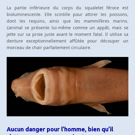
La partie inférieure du corps du squalelet féroce est
bioluminescente. Elle scintille pour attirer les poissons,
dont les requins, ainsi que les mammifères marins.
L’animal se présente lui-même comme un appât, mais se
jette sur sa proie juste avant le moment fatal. Il utilise sa
denture exceptionnellement affûtée pour découper un
morceau de chair parfaitement circulaire.
Aucun danger pour l’homme, bien qu’il