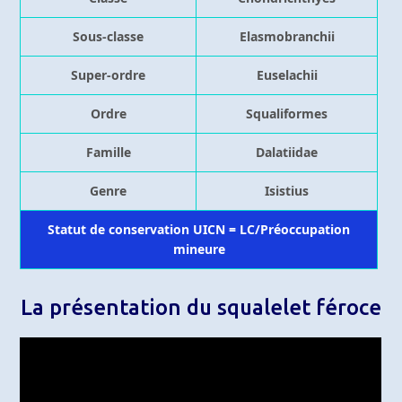
Sous-classe
Elasmobranchii
Super-ordre
Euselachii
Ordre
Squaliformes
Famille
Dalatiidae
Genre
Isistius
Statut de conservation UICN = LC/Préoccupation
mineure
La présentation du squalelet féroce