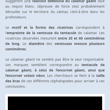
suggèrent une
réaction défensive du calamar géant
face
au requin blanc. L’épreuve de force s’est probablement
déroulée sur le territoire du calmar, c’est-à-dire dans les
profondeurs.
Le
motif et la forme des cicatrices
correspondent à
l’
empreinte de la ventouse du tentacule
de calamar. Les
cicatrices observées mesurent
entre 20 et 60 centimètres
de long
. Le
diamètre
des
ventouses
mesure plusieurs
centimètres
.
Le calamar géant ne semble pas être le seul responsable.
Les marques semblent correspondre au
tentacule de
calamar géant, à celui de l’encornet géant, ainsi que
l’encornet volant néon
. Les chercheurs se fient à la
taille
des bras
de ces différents céphalopodes pour arriver à ces
conclusions.