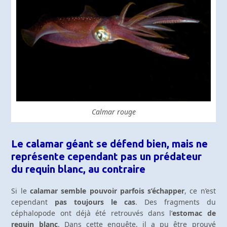
Calmar rouge
Le calamar géant se défend bien, mais ne
représente cependant pas un prédateur
du requin blanc, au contraire
Si le
calamar semble pouvoir parfois s’échapper
, ce n’est
cependant
pas toujours le cas
. Des fragments du
céphalopode ont déjà été retrouvés dans l’
estomac de
requin blanc
. Dans cette enquête, il a pu être prouvé