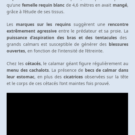
qu’une
femelle requin blanc
de 4,6 mètres en avait
mangé
,
grâce à l’étude de ses tissus.
Les
marques sur les requins
suggèrent une
rencontre
extrêmement agressive
entre le prédateur et sa proie. La
puissance d’aspiration des bras et des tentacules
des
grands calmars est susceptible de générer des
blessures
ouvertes
, en fonction de l’intensité de l’étreinte.
Chez les
cétacés
, le calamar géant figure régulièrement au
menu des cachalots
. La présence de
becs de calmar dans
leur estomac
, en plus des
cicatrices
observées sur la tête
et le corps de ces cétacés l’ont maintes fois prouvé.