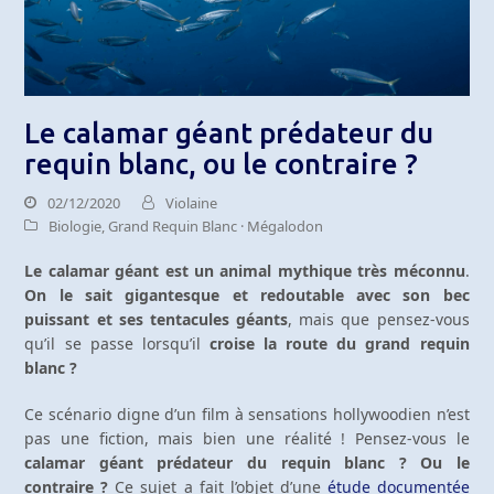
Le calamar géant prédateur du
requin blanc, ou le contraire ?
02/12/2020
Violaine
Biologie
,
Grand Requin Blanc · Mégalodon
Le calamar géant est un animal mythique très méconnu
.
On le sait gigantesque et redoutable avec son bec
puissant et ses tentacules géants
, mais que pensez-vous
qu’il se passe lorsqu’il
croise la route du grand requin
blanc ?
Ce scénario digne d’un film à sensations hollywoodien n’est
pas une fiction, mais bien une réalité ! Pensez-vous le
calamar géant prédateur du requin blanc ? Ou le
contraire ?
Ce sujet a fait l’objet d’une
étude documentée