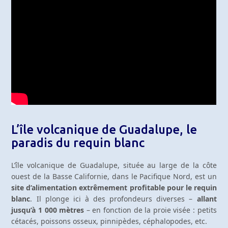
L’île volcanique de Guadalupe, le
paradis du requin blanc
L’île volcanique de Guadalupe, située au large de la côte
ouest de la Basse Californie, dans le Pacifique Nord, est un
site d’alimentation extrêmement profitable pour le requin
blanc
. Il plonge ici à des profondeurs diverses –
allant
jusqu’à 1 000 mètres
– en fonction de la proie visée : petits
cétacés, poissons osseux, pinnipèdes, céphalopodes, etc.