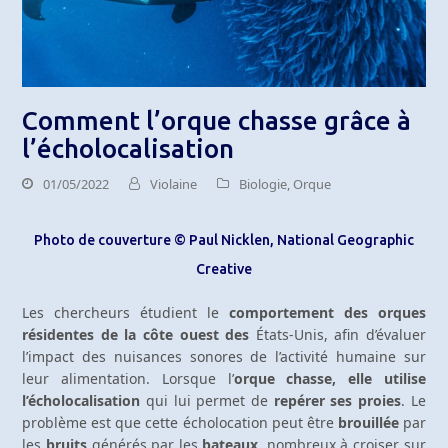
Comment l’orque chasse grâce à
l’écholocalisation
01/05/2022
Violaine
Biologie
,
Orque
Photo de couverture © Paul Nicklen, National Geographic
Creative
Les chercheurs étudient le
comportement des orques
résidentes de la côte ouest des
États-Unis, afin d’évaluer
l’impact des nuisances sonores de l’activité humaine sur
leur alimentation. Lorsque l’
orque chasse, elle utilise
l’écholocalisation
qui lui permet de
repérer ses proies
. Le
problème est que cette écholocation peut être
brouillée
par
les
bruits
générés par les
bateaux
, nombreux à croiser sur