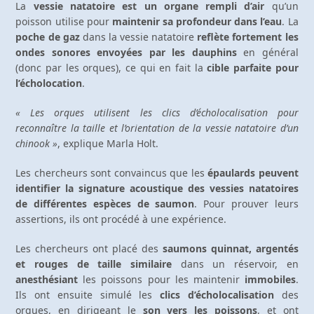
La
vessie natatoire est un organe rempli d’air
qu’un
poisson utilise pour
maintenir sa profondeur dans l’eau
. La
poche de gaz
dans la vessie natatoire
reflète fortement les
ondes sonores envoyées par les dauphins
en général
(donc par les orques), ce qui en fait la
cible parfaite pour
l’écholocation
.
« Les orques utilisent les clics d’écholocalisation pour
reconnaître la taille et l’orientation de la vessie natatoire d’un
chinook »
, explique Marla Holt.
Les chercheurs sont convaincus que les
épaulards peuvent
identifier la signature acoustique des vessies natatoires
de différentes espèces de saumon
. Pour prouver leurs
assertions, ils ont procédé à une expérience.
Les chercheurs ont placé des
saumons quinnat, argentés
et rouges de taille similaire
dans un réservoir, en
anesthésiant
les poissons pour les maintenir
immobiles
.
Ils ont ensuite simulé les
clics d’écholocalisation
des
orques, en dirigeant le
son vers les poissons
, et ont