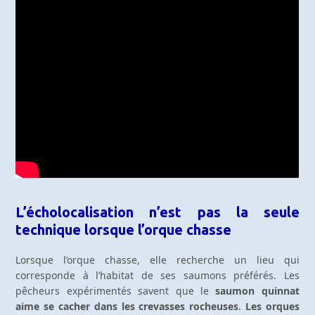
L’écholocalisation n’est pas la seule
technique lorsque l’orque chasse
Lorsque l’orque chasse, elle recherche un lieu qui
corresponde à l’habitat de ses saumons préférés. Les
pêcheurs expérimentés savent que le
saumon quinnat
aime se cacher dans les crevasses rocheuses
.
Les orques