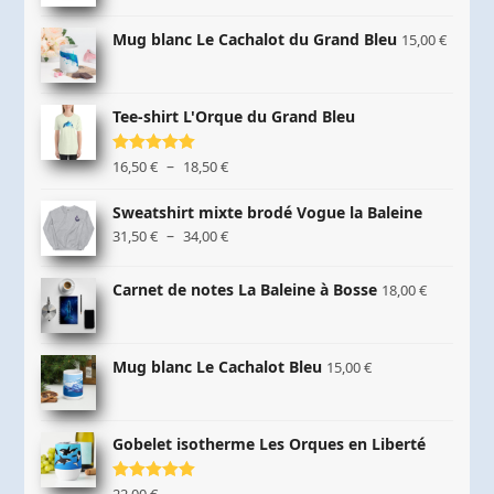
Mug blanc Le Cachalot du Grand Bleu
15,00
€
Tee-shirt L'Orque du Grand Bleu
Plage
–
Note
16,50
5.00
€
18,50
€
sur 5
de
prix :
Sweatshirt mixte brodé Vogue la Baleine
16,50 €
Plage
–
31,50
€
34,00
€
à
de
18,50 €
prix :
Carnet de notes La Baleine à Bosse
18,00
€
31,50 €
à
34,00 €
Mug blanc Le Cachalot Bleu
15,00
€
Gobelet isotherme Les Orques en Liberté
Note
22,00
5.00
€