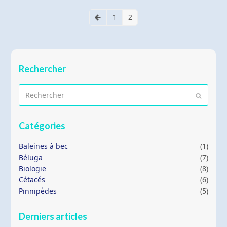
1
2
Précédent
Page
Page
Rechercher
Rechercher
Envoyer
Catégories
Baleines à bec
(1)
Béluga
(7)
Biologie
(8)
Cétacés
(6)
Pinnipèdes
(5)
Derniers articles