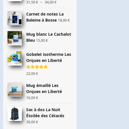
à
Plage
–
31,50
€
34,00
€
18,50 €
de
prix :
Carnet de notes La
31,50 €
Baleine à Bosse
18,00
€
à
34,00 €
Mug blanc Le Cachalot
Bleu
15,00
€
Gobelet isotherme Les
Orques en Liberté
Note
22,00
5.00
€
sur 5
Mug émaillé Les
Orques en Liberté
16,00
€
Sac à dos La Nuit
Étoilée des Cétacés
39,00
€