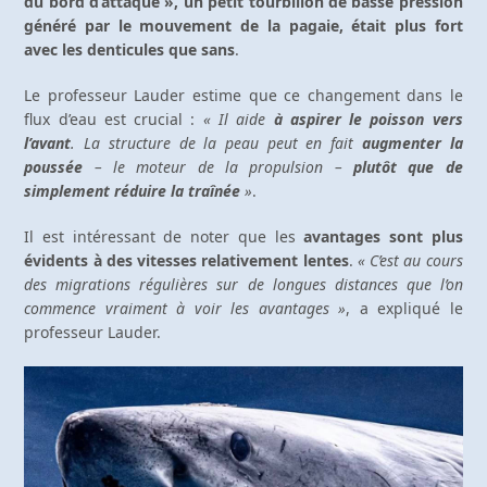
du bord d’attaque », un petit tourbillon de basse pression
généré par le mouvement de la pagaie, était plus fort
avec les denticules que sans
.
Le professeur Lauder estime que ce changement dans le
flux d’eau est crucial :
« Il aide
à aspirer le poisson vers
l’avant
. La structure de la peau peut en fait
augmenter la
poussée
– le moteur de la propulsion –
plutôt que de
simplement réduire la traînée
»
.
Il est intéressant de noter que les
avantages sont plus
évidents à des vitesses relativement lentes
.
« C’est au cours
des migrations régulières sur de longues distances que l’on
commence vraiment à voir les avantages »
, a expliqué le
professeur Lauder.