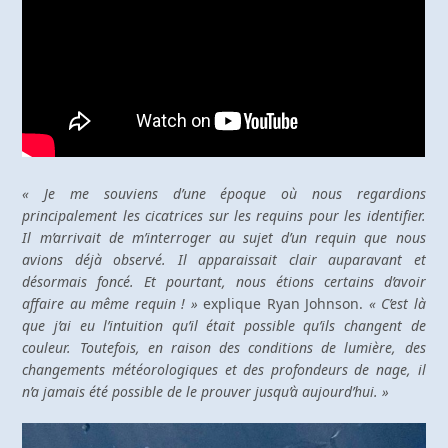
« Je me souviens d’une époque où nous regardions
principalement les cicatrices sur les requins pour les identifier.
Il m’arrivait de m’interroger au sujet d’un requin que nous
avions déjà observé. Il apparaissait clair auparavant et
désormais foncé. Et pourtant, nous étions certains d’avoir
affaire au même requin ! »
explique Ryan Johnson.
« C’est là
que j’ai eu l’intuition qu’il était possible qu’ils changent de
couleur. Toutefois, en raison des conditions de lumière, des
changements météorologiques et des profondeurs de nage, il
n’a jamais été possible de le prouver jusqu’à aujourd’hui. »