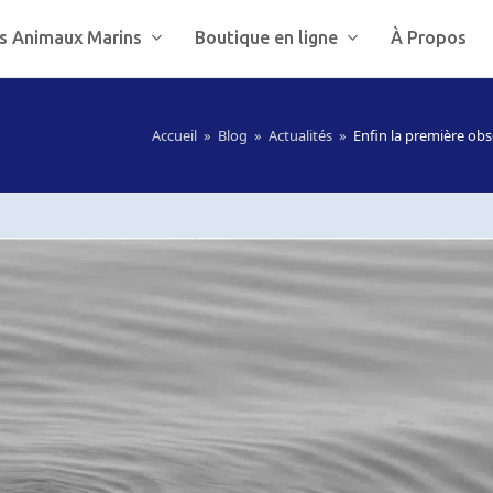
s Animaux Marins
Boutique en ligne
À Propos
Accueil
»
Blog
»
Actualités
»
Enfin la première obs