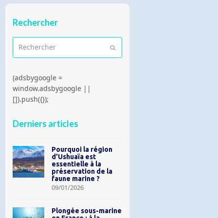
Rechercher
Rechercher
Envoyer
(adsbygoogle =
window.adsbygoogle ||
[]).push({});
Derniers articles
Pourquoi la région
d’Ushuaïa est
essentielle à la
préservation de la
faune marine ?
09/01/2026
Plongée sous-marine