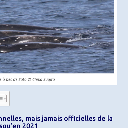
s à bec de Sato © Chika Sugita
elles, mais jamais officielles de la
usqu’en 2021