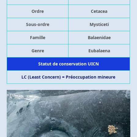
Ordre
Cetacea
Sous-ordre
Mysticeti
Famille
Balaenidae
Genre
Eubalaena
Statut de conservation UICN
LC (Least Concern) = Préoccupation mineure