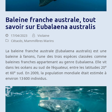
Baleine franche australe, tout
savoir sur Eubalaena australis
17/04/2023
Violaine
Cétacés
,
Mammifères Marins
La baleine franche australe (Eubalaena australis) est une
baleine à fanons, l’une des trois espèces classées comme
baleines franches appartenant au genre Eubalaena. Elle vit
dans les océans au sud de l’équateur, entre les latitudes 20°
et 60° sud. En 2009, la population mondiale était estimée à
environ 13 600 individus.