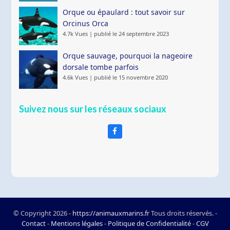
Orque ou épaulard : tout savoir sur
Orcinus Orca
4.7k Vues
|
publié le 24 septembre 2023
Orque sauvage, pourquoi la nageoire
dorsale tombe parfois
4.6k Vues
|
publié le 15 novembre 2020
Suivez nous sur les réseaux sociaux
Facebook
© Copyright 2026 -
https://animauxmarins.fr
Tous droits réservés. -
Contact
-
Mentions légales
-
Politique de Confidentialité
-
CGV