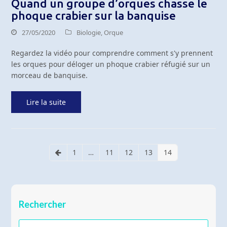
Quand un groupe d’orques chasse le
phoque crabier sur la banquise
27/05/2020
Biologie
,
Orque
Regardez la vidéo pour comprendre comment s'y prennent
les orques pour déloger un phoque crabier réfugié sur un
morceau de banquise.
Lire la suite
1
…
11
12
13
14
Précédent
Page
Page
Page
Page
Page
Rechercher
Rechercher