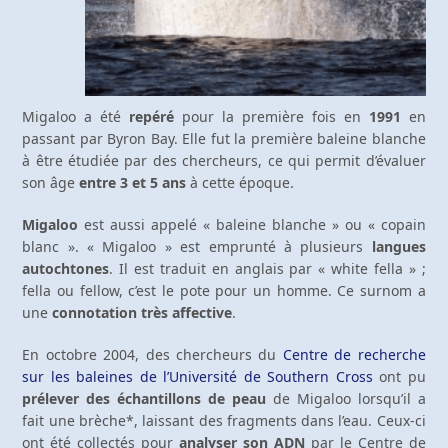
Migaloo a été
repéré
pour la première fois en
1991
en
passant par Byron Bay. Elle fut la première baleine blanche
à être étudiée par des chercheurs, ce qui permit d’évaluer
son âge
entre 3 et 5 ans
à cette époque.
Migaloo
est aussi appelé « baleine blanche » ou « copain
blanc ». « Migaloo » est emprunté à plusieurs
langues
autochtones
. Il est traduit en anglais par « white fella » ;
fella ou fellow, c’est le pote pour un homme. Ce surnom a
une
connotation très affective
.
En octobre 2004, des chercheurs du
Centre de recherche
sur les baleines de l’Université de Southern Cross
ont pu
prélever des échantillons de peau
de Migaloo lorsqu’il a
fait une brèche*, laissant des fragments dans l’eau. Ceux-ci
ont été collectés pour
analyser son ADN
par le Centre de