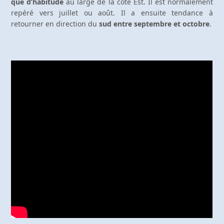
que d’habitude
au large de la côte Est. Il est normalement
repéré vers juillet ou août. Il a ensuite tendance à
retourner en direction du
sud entre septembre et octobre
.