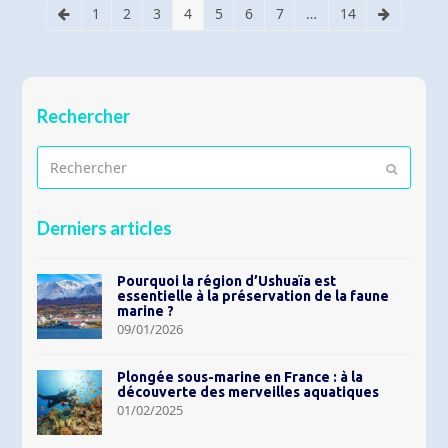
1
2
3
4
5
6
7
…
14
Précédent
Page
Page
Page
Page
Page
Page
Page
Page
Suivant
Rechercher
Rechercher
Envoyer
Derniers articles
Pourquoi la région d’Ushuaïa est
essentielle à la préservation de la faune
marine ?
09/01/2026
Plongée sous-marine en France : à la
découverte des merveilles aquatiques
01/02/2025