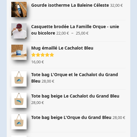
Gourde isotherme La Baleine Céleste
32,00
€
Casquette brodée La Famille Orque - unie
Plage
ou bicolore
–
22,00
€
25,00
€
de
prix :
Mug émaillé Le Cachalot Bleu
22,00 €
à
Note
16,00
5.00
€
25,00 €
sur 5
Tote bag L'Orque et le Cachalot du Grand
Bleu
28,00
€
Tote bag beige Le Cachalot du Grand Bleu
28,00
€
Tote bag beige L'Orque du Grand Bleu
28,00
€