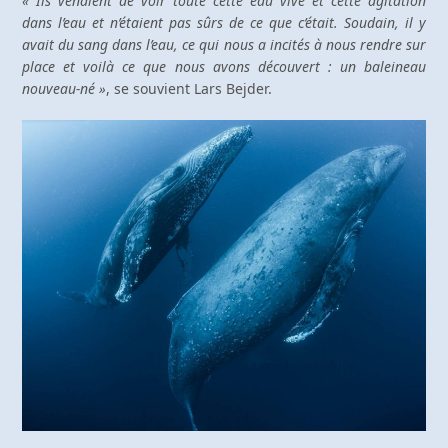
« Ils venaient de voir toute cette eau vive et cette agitation
dans l’eau et n’étaient pas sûrs de ce que c’était. Soudain, il y
avait du sang dans l’eau, ce qui nous a incités à nous rendre sur
place et voilà ce que nous avons découvert : un baleineau
nouveau-né »
, se souvient Lars Bejder.