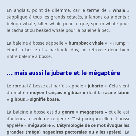
En anglais, point de dilemme, car le terme de «
whale
»
s’applique à tous les grands cétacés, à fanons ou à dents :
beluga whale, killer whale pour l’orque, sperm whale pour
le cachalot ou beaked whale pour la baleine à bec.
La baleine à bosse s’appelle
« humpback vhale »
. « Hump »
étant la bosse et « back » le dos, on retrouve donc bien
notre baleine à bosse.
… mais aussi la jubarte et le mégaptère
Le rorqual à bosse est parfois appelé «
jubarte
». Cela vient
du mot en
moyen fran
çais « gibbar »
dont la
racine latine
« gibbus » signifie bosse
.
La baleine à bosse est du
genre « megaptera »
et elle est
d’ailleurs la seule de ce genre. C’est pourquoi elle est aussi
appelée «
mégaptère
».
L’étymologie de ce mot évoque les
grandes (méga) nageoires pectorales ou ailes (ptère).
La