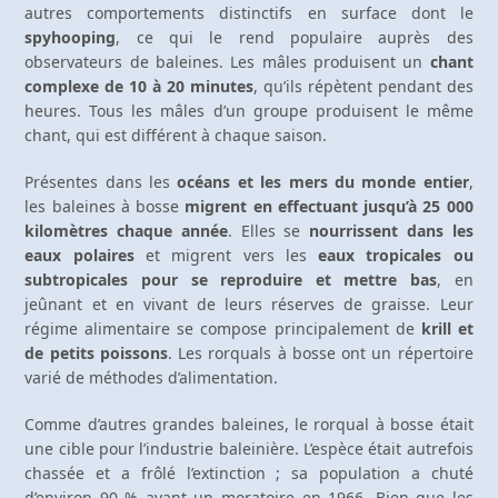
autres comportements distinctifs en surface dont le
spyhooping
, ce qui le rend populaire auprès des
observateurs de baleines. Les mâles produisent un
chant
complexe de 10 à 20 minutes
, qu’ils répètent pendant des
heures. Tous les mâles d’un groupe produisent le même
chant, qui est différent à chaque saison.
Présentes dans les
océans et les mers du monde entier
,
les baleines à bosse
migrent en effectuant jusqu’à 25 000
kilomètres chaque année
. Elles se
nourrissent dans les
eaux polaires
et migrent vers les
eaux tropicales ou
subtropicales pour se reproduire et mettre bas
, en
jeûnant et en vivant de leurs réserves de graisse. Leur
régime alimentaire se compose principalement de
krill et
de petits poissons
. Les rorquals à bosse ont un répertoire
varié de méthodes d’alimentation.
Comme d’autres grandes baleines, le rorqual à bosse était
une cible pour l’industrie baleinière. L’espèce était autrefois
chassée et a frôlé l’extinction ; sa population a chuté
d’environ 90 % avant un moratoire en 1966. Bien que les