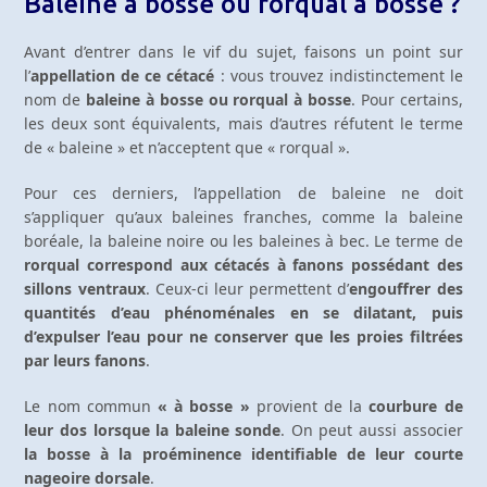
Baleine à bosse ou rorqual à bosse ?
Avant d’entrer dans le vif du sujet, faisons un point sur
l’
appellation de ce cétacé
: vous trouvez indistinctement le
nom de
baleine à bosse ou rorqual à bosse
. Pour certains,
les deux sont équivalents, mais d’autres réfutent le terme
de « baleine » et n’acceptent que « rorqual ».
Pour ces derniers, l’appellation de baleine ne doit
s’appliquer qu’aux baleines franches, comme la baleine
boréale, la baleine noire ou les baleines à bec. Le terme de
rorqual correspond aux cétacés à fanons possédant des
sillons ventraux
. Ceux-ci leur permettent d’
engouffrer des
quantités d’eau phénoménales en se dilatant, puis
d’expulser l’eau pour ne conserver que les proies filtrées
par leurs fanons
.
Le nom commun
« à bosse »
provient de la
courbure de
leur dos lorsque la baleine sonde
. On peut aussi associer
la bosse à la proéminence identifiable de leur courte
nageoire dorsale
.