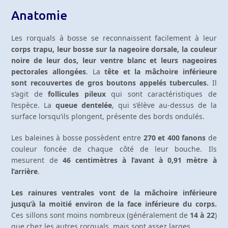
Anatomie
Les rorquals à bosse se reconnaissent facilement à leur
corps trapu, leur bosse sur la nageoire dorsale, la couleur
noire de leur dos, leur ventre blanc et leurs nageoires
pectorales allongées
. La
tête et la mâchoire inférieure
sont recouvertes de gros boutons appelés tubercules.
Il
s’agit de
follicules pileux
qui sont caractéristiques de
l’espèce. La
queue dentelée
, qui s’élève au-dessus de la
surface lorsqu’ils plongent, présente des bords ondulés.
Les baleines à bosse possèdent entre
270 et 400 fanons
de
couleur foncée de chaque côté de leur bouche. Ils
mesurent de
46 centimètres à l’avant à 0,91 mètre à
l’arrière
.
Les rainures ventrales vont de la mâchoire inférieure
jusqu’à la moitié environ de la face inférieure du corps.
Ces sillons sont moins nombreux (généralement de
14 à 22
)
que chez les autres rorquals, mais sont assez larges.