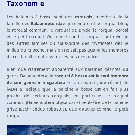
Taxonomie
Les baleines à bosse sont des
rorquals
, membres de la
famille des
Balaenopteridae
qui comprend le rorqual bleu,
le rorqual commun, le rorqual de Bryde, le rorqual boréal
et le petit rorqual. On pense que les rorquals ont divergé
des autres familles du sous-ordre des mysticètes dès le
milieu du Miocène, mais on ne sait pas quand les membres
de ces familles ont divergé les uns des autres.
Bien que clairement apparenté aux baleines géantes du
genre Balaenoptera, le
rorqual à bosse est le seul membre
de son genre
« megaptera »
. Un séquençage récent de
l’ADN a indiqué que la baleine à bosse est en fait plus
proche de certains rorquals, en particulier le rorqual
commun (Balaenoptera physalus) et peut-être de la baleine
grise (Eschrichtius robustus), que d’autres comme le petit
rorqual.