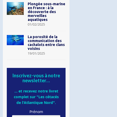
Plongée sous-marine
en France : à la
découverte des
merveilles
aquatiques
01/02/2025
La porosité de la
communication des
cachalots entre clans
voisins
19/01/2025
Inscrivez-vous à notre
newsletter…
... et recevez notre livret
complet sur "Les cétacés
de l'Atlantique Nord".
Prénom