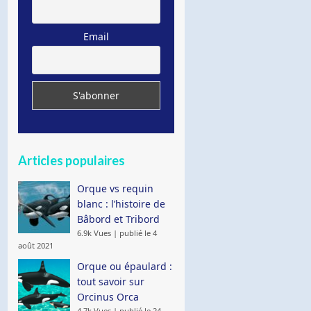
Email
Articles populaires
Orque vs requin
blanc : l’histoire de
Bâbord et Tribord
6.9k Vues
|
publié le 4
août 2021
Orque ou épaulard :
tout savoir sur
Orcinus Orca
4.7k Vues
|
publié le 24