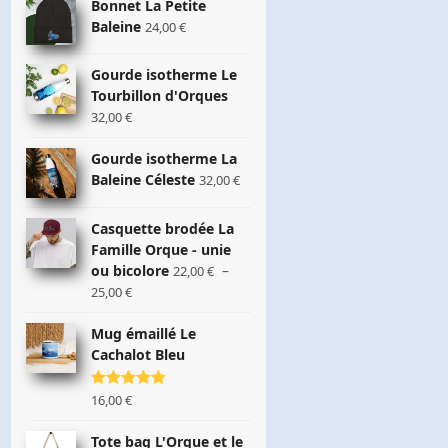
Bonnet La Petite
Baleine
24,00
€
Gourde isotherme Le
Tourbillon d'Orques
32,00
€
Gourde isotherme La
Baleine Céleste
32,00
€
Casquette brodée La
Famille Orque - unie
ou bicolore
–
22,00
€
Plage
25,00
€
de
prix :
Mug émaillé Le
22,00 €
Cachalot Bleu
à
25,00 €
Note
16,00
5.00
€
sur 5
Tote bag L'Orque et le