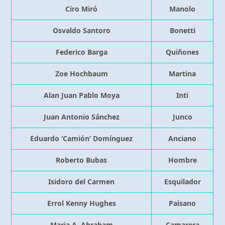
Ciro Miró
Manolo
Osvaldo Santoro
Bonetti
Federico Barga
Quiñones
Zoe Hochbaum
Martina
Alan Juan Pablo Moya
Inti
Juan Antonio Sánchez
Junco
Eduardo ‘Camión’ Domínguez
Anciano
Roberto Bubas
Hombre
Isidoro del Carmen
Esquilador
Errol Kenny Hughes
Paisano
Maria A. Abraham
Camarera