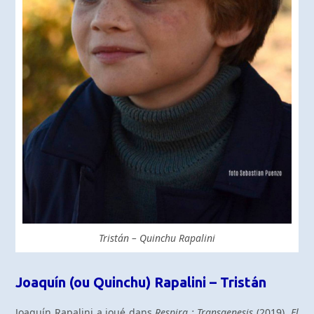
Tristán – Quinchu Rapalini
Joaquín (ou Quinchu) Rapalini – Tristán
Joaquín Rapalini a joué dans
Respira : Transgenesis
(2019),
El