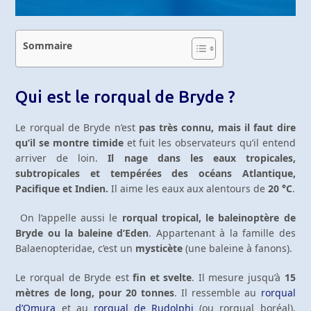
Sommaire
Qui est le rorqual de Bryde ?
Le rorqual de Bryde n’est
pas très connu, mais il faut dire
qu’il se montre timide
et fuit les observateurs qu’il entend
arriver de loin.
Il nage dans les eaux tropicales,
subtropicales et tempérées des océans Atlantique,
Pacifique et Indien.
Il aime les eaux aux alentours de
20 °C
.
On l’appelle aussi le
rorqual tropical, le baleinoptère de
Bryde ou la baleine d’Eden
. Appartenant à la famille des
Balaenopteridae, c’est un
mysticète
(une baleine à fanons).
Le rorqual de Bryde est
fin et svelte
. Il mesure jusqu’à
15
mètres de long, pour 20 tonnes
. Il ressemble au
rorqual
d’Omura
et au
rorqual de Rudolphi
(ou rorqual boréal),