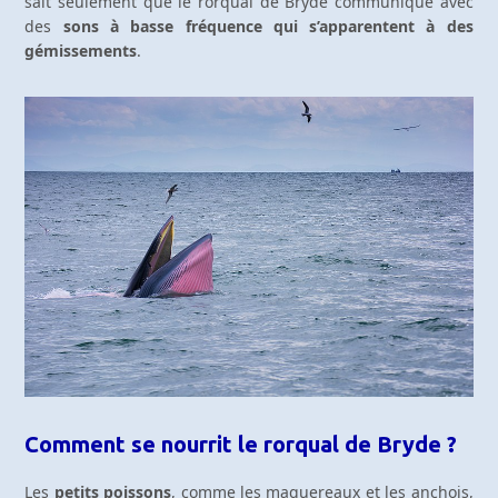
sait seulement que le rorqual de Bryde communique avec
des
sons à basse fréquence qui s’apparentent à des
gémissements
.
Comment se nourrit le rorqual de Bryde ?
Les
petits poissons
, comme les maquereaux et les anchois,