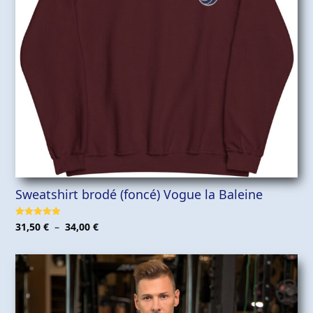
Sweatshirt brodé (foncé) Vogue la Baleine
Plage
Note
5.00
31,50
€
–
34,00
€
sur 5
de
prix :
31,50 €
à
34,00 €