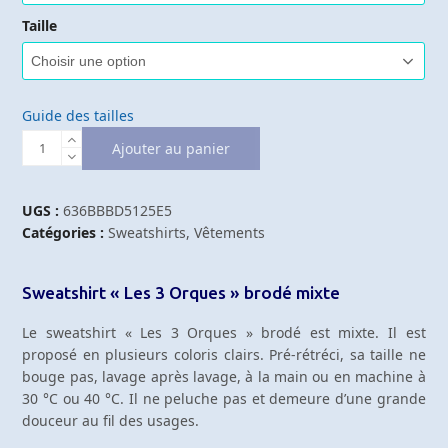
Taille
Guide des tailles
quantité
Ajouter au panier
de
Sweatshirt
mixte
UGS :
636BBBD5125E5
Les
Catégories :
Sweatshirts
,
Vêtements
3
Orques
Sweatshirt « Les 3 Orques » brodé mixte
brodé
Le sweatshirt « Les 3 Orques » brodé est mixte. Il est
proposé en plusieurs coloris clairs. Pré-rétréci, sa taille ne
bouge pas, lavage après lavage, à la main ou en machine à
30 °C ou 40 °C. Il ne peluche pas et demeure d’une grande
douceur au fil des usages.