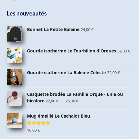
Les nouveautés
Bonnet La Petite Baleine
24,00
€
Gourde isotherme Le Tourbillon d'Orques
32,00
€
Gourde isotherme La Baleine Céleste
32,00
€
Casquette brodée La Famille Orque - unie ou
Plage
bicolore
–
22,00
€
25,00
€
de
prix :
Mug émaillé Le Cachalot Bleu
22,00 €
à
Note
16,00
5.00
€
25,00 €
sur 5