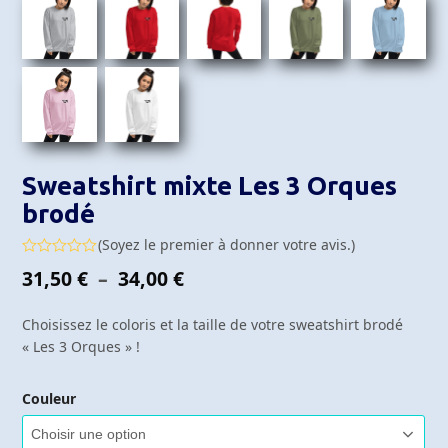
Sweatshirt mixte Les 3 Orques
brodé
(
Soyez le premier à donner votre avis.
)
Note
Plage
31,50
€
–
34,00
€
0
sur
de
5
Choisissez le coloris et la taille de votre sweatshirt brodé
prix :
« Les 3 Orques » !
31,50 €
à
Couleur
34,00 €