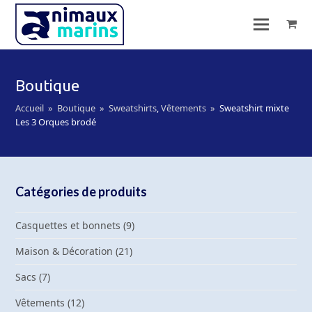
Boutique
Accueil
»
Boutique
»
Sweatshirts
,
Vêtements
»
Sweatshirt mixte
Les 3 Orques brodé
Catégories de produits
Casquettes et bonnets
(9)
Maison & Décoration
(21)
Sacs
(7)
Vêtements
(12)