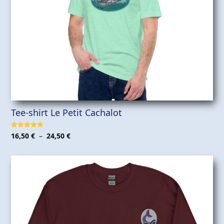
Tee-shirt Le Petit Cachalot
Plage
Note
5.00
16,50
€
–
24,50
€
sur 5
de
prix :
16,50 €
à
24,50 €