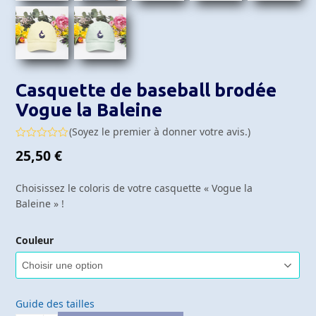
Casquette de baseball brodée
Vogue la Baleine
(
Soyez le premier à donner votre avis.
)
Note
25,50
€
0
sur
5
Choisissez le coloris de votre casquette « Vogue la
Baleine » !
Couleur
Guide des tailles