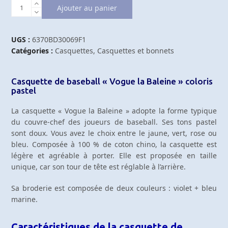
quantité
Ajouter au panier
de
Casquette
de
UGS :
6370BD30069F1
baseball
Catégories :
Casquettes
,
Casquettes et bonnets
brodée
Vogue
Casquette de baseball « Vogue la Baleine » coloris
la
pastel
Baleine
La casquette « Vogue la Baleine » adopte la forme typique
du couvre-chef des joueurs de baseball. Ses tons pastel
sont doux. Vous avez le choix entre le jaune, vert, rose ou
bleu. Composée à 100 % de coton chino, la casquette est
légère et agréable à porter. Elle est proposée en taille
unique, car son tour de tête est réglable à l’arrière.
Sa broderie est composée de deux couleurs : violet + bleu
marine.
Caractéristiques de la casquette de