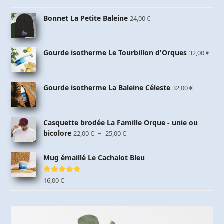
Bonnet La Petite Baleine
24,00
€
Gourde isotherme Le Tourbillon d'Orques
32,00
€
Gourde isotherme La Baleine Céleste
32,00
€
Casquette brodée La Famille Orque - unie ou
Plage
bicolore
–
22,00
€
25,00
€
de
prix :
Mug émaillé Le Cachalot Bleu
22,00 €
à
Note
16,00
5.00
€
25,00 €
sur 5